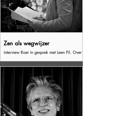
Zen als wegwijzer
interview Roer in gesprek met Leen Pil. Over
de schipper en de straatboef, ambivalent
gedrag, de gelijkwaardigheid van mens dier
ding, ...