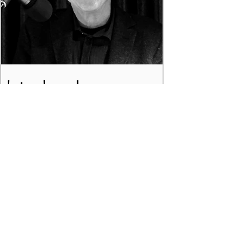
botsende regels
interview Roer in gesprek met Jan M Meier.
Over de rol van de kluizenaar, afstandelijke
zorgen, kwantumfysica voor helderzienden,
Proust...