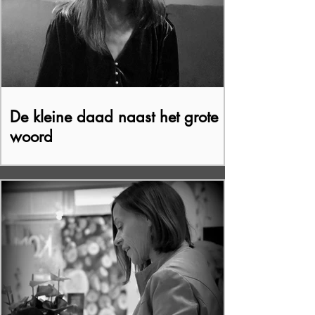
De kleine daad naast het grote
woord
Interview Roer in gesprek met klimaatdichter
Sara Eelen. Over de lichaamstaal van de zee,
daden die moed vragen, de deugd van beter
en...