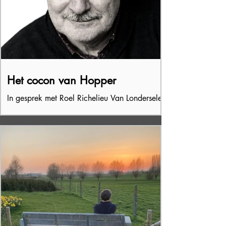
Het cocon van Hopper
In gesprek met Roel Richelieu Van Londersele
Over Hopper op de heuvel, het verhaal dat
zich opdringt, onbereikbare personages, de...