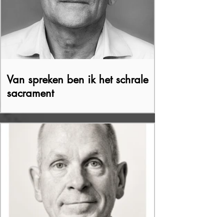
Van spreken ben ik het schrale
sacrament
Steven Van Der Heyden in gesprek met Erwin
Mortier. Omdat ik verknocht ben aan de
suggestieve taal van Erwin Mortier. Omdat
tijd zich af...