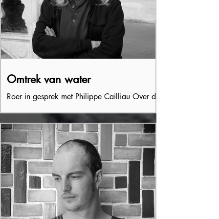
Omtrek van water
Roer in gesprek met Philippe Cailliau Over de
sidderaal en de waterslang, het geloof in Vrij
Onderzoek en de zoektocht naar houvast,
de...