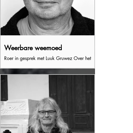
Weerbare weemoed
Roer in gesprek met Luuk Gruwez Over het
land van de handen en de wangen, de
bakermat en het buitenbaarmoederlijk
bestaan, het vers dat...