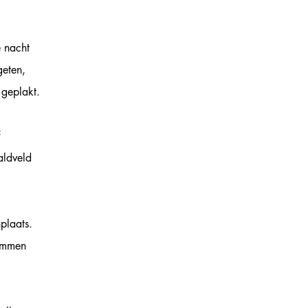
e nacht
geten,
 geplakt.
aldveld
nplaats.
rommen