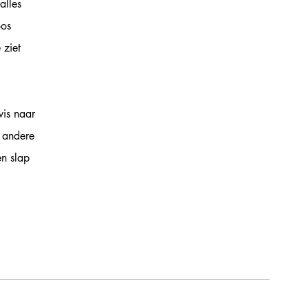
alles
oos
 ziet
wis naar
 andere
en slap