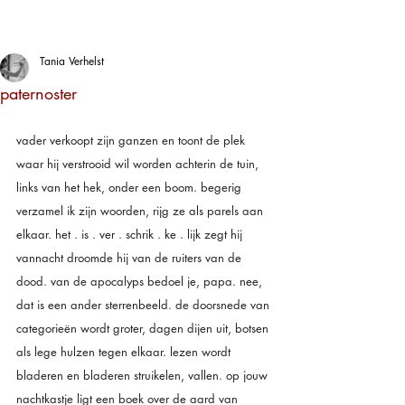
Tania Verhelst
paternoster
vader verkoopt zijn ganzen en toont de plek 
waar hij verstrooid wil worden achterin de tuin, 
links van het hek, onder een boom. begerig 
verzamel ik zijn woorden, rijg ze als parels aan 
elkaar. het . is . ver . schrik . ke . lijk zegt hij 
vannacht droomde hij van de ruiters van de 
dood. van de apocalyps bedoel je, papa. nee, 
dat is een ander sterrenbeeld. de doorsnede van 
categorieën wordt groter, dagen dijen uit, botsen 
als lege hulzen tegen elkaar. lezen wordt 
bladeren en bladeren struikelen, vallen. op jouw 
nachtkastje ligt een boek over de aard van 