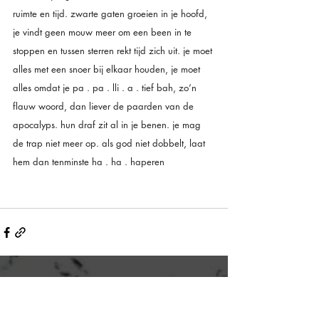
ruimte en tijd. zwarte gaten groeien in je hoofd, 
je vindt geen mouw meer om een been in te 
stoppen en tussen sterren rekt tijd zich uit. je moet 
alles met een snoer bij elkaar houden, je moet 
alles omdat je pa . pa . lli . a . tief bah, zo’n 
flauw woord, dan liever de paarden van de 
apocalyps. hun draf zit al in je benen. je mag 
de trap niet meer op. als god niet dobbelt, laat 
hem dan tenminste ha . ha . haperen