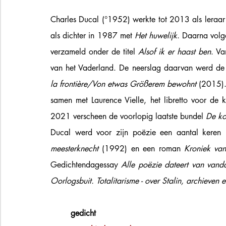
Charles Ducal (°1952) werkte tot 2013 als leraar 
als dichter in 1987 met 
Het huwelijk
. Daarna volg
verzameld onder de titel 
Alsof ik er haast ben
. Va
van het Vaderland. De neerslag daarvan werd de 
la frontière/Von etwas Größerem bewohnt 
(2015).
samen met Laurence Vielle, het libretto voor de 
2021 verscheen de voorlopig laatste bundel 
De ko
Ducal werd voor zijn poëzie een aantal keren 
meesterknecht
 (1992) en een roman 
Kroniek van
Gedichtendagessay 
Alle poëzie dateert van vand
Oorlogsbuit. Totalitarisme - over Stalin, archieven
gedicht