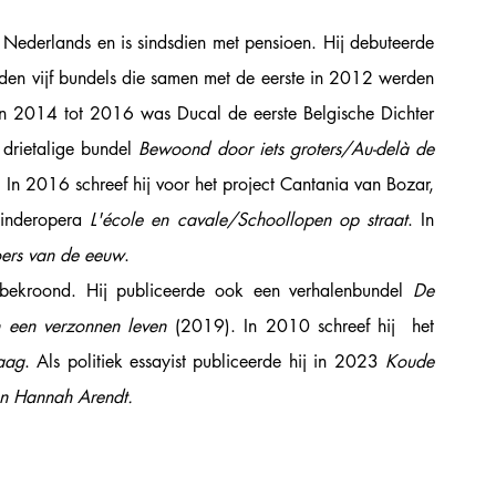
Nederlands en is sindsdien met pensioen. Hij debuteerde 
den vijf bundels die samen met de eerste in 2012 werden 
n 2014 tot 2016 was Ducal de eerste Belgische Dichter 
drietalige bundel 
Bewoond door iets groters/Au-delà de 
 In 2016 schreef hij voor het project Cantania van Bozar, 
kinderopera
 L'école en cavale/Schoollopen op straat
. In 
ers van de eeuw
. 
bekroond. Hij publiceerde ook een verhalenbundel 
De 
 een verzonnen leven 
(2019). In 2010 schreef hij  het 
aag
. Als politiek essayist publiceerde hij in 2023 
Koude 
 en Hannah Arendt.