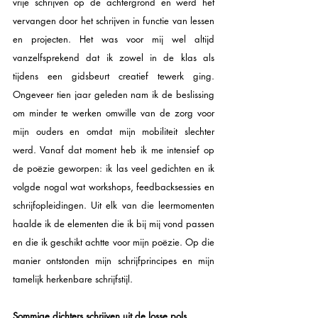
vrije schrijven op de achtergrond en werd het 
vervangen door het schrijven in functie van lessen 
en projecten. Het was voor mij wel altijd 
vanzelfsprekend dat ik zowel in de klas als 
tijdens een gidsbeurt creatief tewerk ging. 
Ongeveer tien jaar geleden nam ik de beslissing 
om minder te werken omwille van de zorg voor 
mijn ouders en omdat mijn mobiliteit slechter 
werd. Vanaf dat moment heb ik me intensief op 
de poëzie geworpen: ik las veel gedichten en ik 
volgde nogal wat workshops, feedbacksessies en 
schrijfopleidingen. Uit elk van die leermomenten 
haalde ik de elementen die ik bij mij vond passen 
en die ik geschikt achtte voor mijn poëzie. Op die 
manier ontstonden mijn schrijfprincipes en mijn 
tamelijk herkenbare schrijfstijl. 
Sommige dichters schrijven uit de losse pols. 