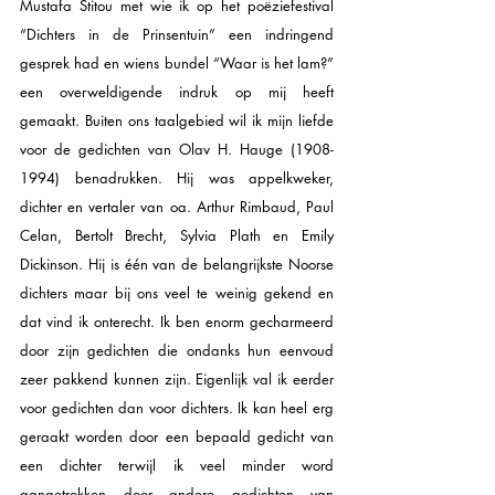
Mustafa Stitou met wie ik op het poëziefestival 
“Dichters in de Prinsentuin” een indringend 
gesprek had en wiens bundel “Waar is het lam?” 
een overweldigende indruk op mij heeft 
gemaakt. Buiten ons taalgebied wil ik mijn liefde 
voor de gedichten van Olav H. Hauge (1908-
1994) benadrukken. Hij was appelkweker, 
dichter en vertaler van oa. Arthur Rimbaud, Paul 
Celan, Bertolt Brecht, Sylvia Plath en Emily 
Dickinson. Hij is één van de belangrijkste Noorse 
dichters maar bij ons veel te weinig gekend en 
dat vind ik onterecht. Ik ben enorm gecharmeerd 
door zijn gedichten die ondanks hun eenvoud 
zeer pakkend kunnen zijn. Eigenlijk val ik eerder 
voor gedichten dan voor dichters. Ik kan heel erg 
geraakt worden door een bepaald gedicht van 
een dichter terwijl ik veel minder word 
aangetrokken door andere gedichten van 