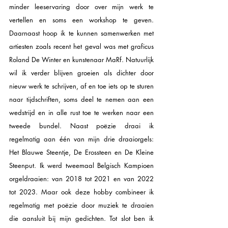
minder leeservaring door over mijn werk te 
vertellen en soms een workshop te geven. 
Daarnaast hoop ik te kunnen samenwerken met 
artiesten zoals recent het geval was met graficus 
Roland De Winter en kunstenaar MaRf. Natuurlijk 
wil ik verder blijven groeien als dichter door 
nieuw werk te schrijven, af en toe iets op te sturen 
naar tijdschriften, soms deel te nemen aan een 
wedstrijd en in alle rust toe te werken naar een 
tweede bundel. Naast poëzie draai ik 
regelmatig aan één van mijn drie draaiorgels: 
Het Blauwe Steentje, De Erossteen en De Kleine 
Steenput. Ik werd tweemaal Belgisch Kampioen 
orgeldraaien: van 2018 tot 2021 en van 2022 
tot 2023. Maar ook deze hobby combineer ik 
regelmatig met poëzie door muziek te draaien 
die aansluit bij mijn gedichten. Tot slot ben ik 