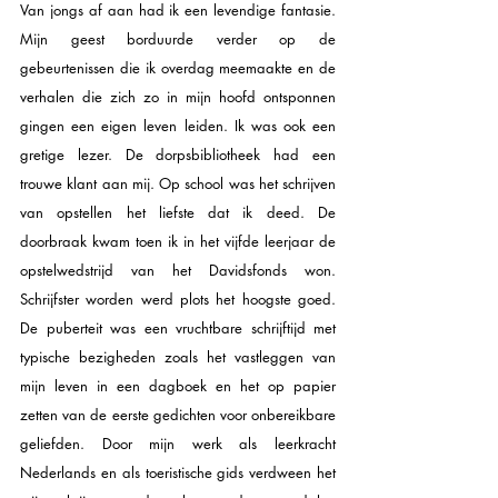
Van jongs af aan had ik een levendige fantasie. 
Mijn geest borduurde verder op de 
gebeurtenissen die ik overdag meemaakte en de 
verhalen die zich zo in mijn hoofd ontsponnen 
gingen een eigen leven leiden. Ik was ook een 
gretige lezer. De dorpsbibliotheek had een 
trouwe klant aan mij. Op school was het schrijven 
van opstellen het liefste dat ik deed. De 
doorbraak kwam toen ik in het vijfde leerjaar de 
opstelwedstrijd van het Davidsfonds won. 
Schrijfster worden werd plots het hoogste goed. 
De puberteit was een vruchtbare schrijftijd met 
typische bezigheden zoals het vastleggen van 
mijn leven in een dagboek en het op papier 
zetten van de eerste gedichten voor onbereikbare 
geliefden. Door mijn werk als leerkracht 
Nederlands en als toeristische gids verdween het 