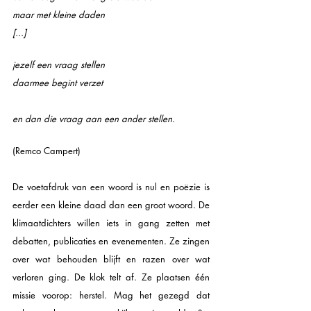
maar met kleine daden
[...]
jezelf een vraag stellen
daarmee begint verzet
en dan die vraag aan een ander stellen.
(Remco Campert)
De voetafdruk van een woord is nul en poëzie is 
eerder een kleine daad dan een groot woord. De 
klimaatdichters 
willen iets in gang zetten met 
debatten, publicaties en evenementen. Ze zingen 
over wat behouden blijft en razen over wat 
verloren ging. De klok telt af. Ze plaatsen één 
missie voorop: herstel. Mag het gezegd dat 