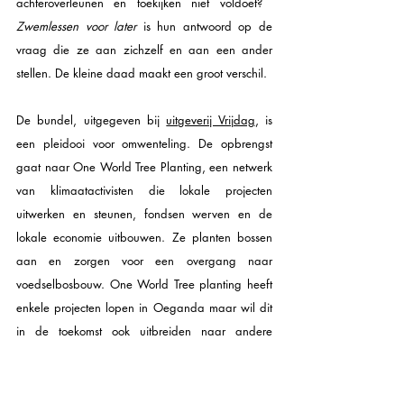
achteroverleunen en toekijken niet voldoet? ​​
Zwemlessen voor later
 is hun antwoord op de 
vraag die ze aan zichzelf en aan een ander 
stellen. De kleine daad maakt een groot verschil. 
De bundel, uitgegeven bij 
uitgeverij Vrijdag
, is 
een pleidooi voor omwenteling. De opbrengst 
gaat naar One World Tree Planting, een netwerk 
van klimaatactivisten die lokale projecten 
uitwerken en steunen, fondsen werven en de 
lokale economie uitbouwen. Ze planten bossen 
aan en zorgen voor een overgang naar 
voedselbosbouw. One World Tree planting heeft 
enkele projecten lopen in Oeganda maar wil dit 
in de toekomst ook ​uitbreiden naar andere 
landen. 
Verzet begint met kleine daden, 
zoals brede 