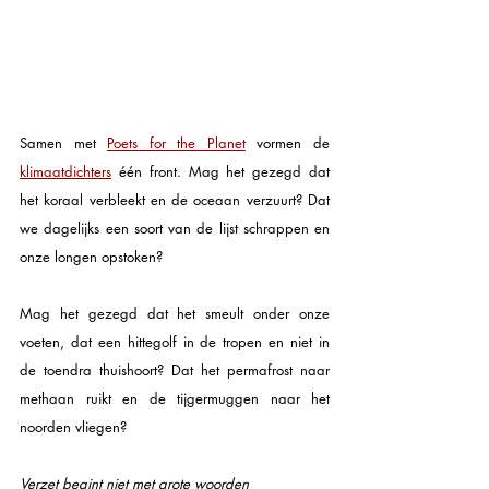
Samen met 
Poets for the Planet
vormen de 
klimaatdichters
 één front. Mag het gezegd dat 
het koraal verbleekt en de oceaan verzuurt? Dat 
we dagelijks een soort van de lijst schrappen en 
onze longen opstoken? 
Mag het gezegd dat het smeult onder onze 
voeten, dat een hittegolf in de tropen en niet in 
de toendra thuishoort? Dat het permafrost naar 
methaan ruikt en de tijgermuggen naar het 
noorden vliegen? 
Verzet begint niet met grote woorden