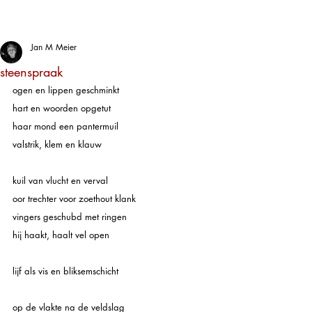
Jan M Meier
steenspraak
ogen en lippen geschminkt
hart en woorden opgetut
haar mond een pantermuil
valstrik, klem en klauw
kuil van vlucht en verval
oor trechter voor zoethout klank
vingers geschubd met ringen
hij haakt, haalt vel open
lijf als vis en bliksemschicht
op de vlakte na de veldslag 