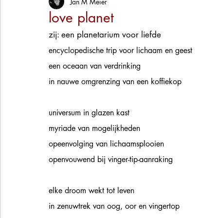
Jan M Meier
love planet
zij: een planetarium voor liefde
encyclopedische trip voor lichaam en geest
een oceaan van verdrinking
in nauwe omgrenzing van een koffiekop
universum in glazen kast
myriade van mogelijkheden
opeenvolging van lichaamsplooien
openvouwend bij vinger-tip-aanraking
elke droom wekt tot leven 
in zenuwtrek van oog, oor en vingertop