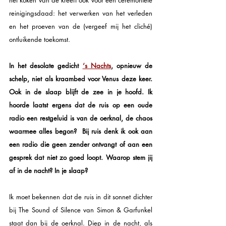
het koken van de kreeft ook voor een ceremoniële 
reinigingsdaad: het verwerken van het verleden 
en het proeven van de (vergeef mij het cliché) 
ontluikende toekomst. 
In het desolate gedicht 
‘s Nachts
, opnieuw de 
schelp, niet als kraambed voor Venus deze keer. 
Ook in de slaap blijft de zee in je hoofd. Ik 
hoorde laatst ergens dat de ruis op een oude 
radio een restgeluid is van de oerknal, de chaos 
waarmee alles begon?  Bij ruis denk ik ook aan 
een radio die geen zender ontvangt of aan een 
gesprek dat niet zo goed loopt. Waarop stem jij 
af in de nacht? In je slaap? 
Ik moet bekennen dat de ruis in dit sonnet dichter 
bij The Sound of Silence van Simon & Garfunkel 
staat dan bij de oerknal. Diep in de nacht, als 