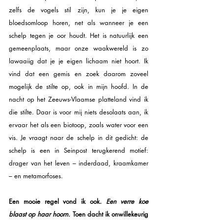
zelfs de vogels stil zijn, kun je je eigen 
bloedsomloop horen, net als wanneer je een 
schelp tegen je oor houdt. Het is natuurlijk een 
gemeenplaats, maar onze waakwereld is zo 
lawaaiig dat je je eigen lichaam niet hoort. Ik 
vind dat een gemis en zoek daarom zoveel 
mogelijk de stilte op, ook in mijn hoofd. In de 
nacht op het Zeeuws-Vlaamse platteland vind ik 
die stilte. Daar is voor mij niets desolaats aan, ik 
ervaar het als een biotoop, zoals water voor een 
vis. Je vraagt naar de schelp in dit gedicht: de 
schelp is een in Seinpost terugkerend motief: 
drager van het leven – inderdaad, kraamkamer 
– en metamorfoses. 
Een mooie regel vond ik ook. 
Een verre koe 
blaast op haar hoorn. 
Toen dacht ik onwillekeurig 