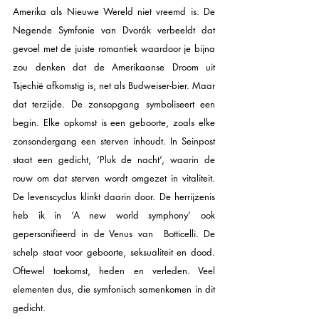
Amerika als Nieuwe Wereld niet vreemd is. De 
Negende Symfonie van Dvorák verbeeldt dat 
gevoel met de juiste romantiek waardoor je bijna 
zou denken dat de Amerikaanse Droom uit 
Tsjechië afkomstig is, net als Budweiser-bier. Maar 
dat terzijde. De zonsopgang symboliseert een 
begin. Elke opkomst is een geboorte, zoals elke 
zonsondergang een sterven inhoudt. In Seinpost 
staat een gedicht, ‘Pluk de nacht’, waarin de 
rouw om dat sterven wordt omgezet in vitaliteit. 
De levenscyclus klinkt daarin door. De herrijzenis 
heb ik in ‘A new world symphony’ ook 
gepersonifieerd in de Venus van  Botticelli. De 
schelp staat voor geboorte, seksualiteit en dood. 
Oftewel toekomst, heden en verleden. Veel 
elementen dus, die symfonisch samenkomen in dit 
gedicht.