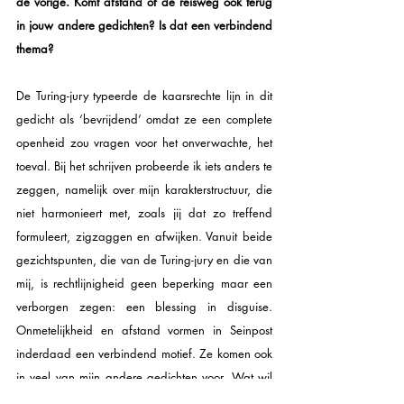
de vorige. Komt afstand of de reisweg ook terug 
in jouw andere gedichten? Is dat een verbindend 
thema? 
De Turing-jury typeerde de kaarsrechte lijn in dit 
gedicht als ‘bevrijdend’ omdat ze een complete 
openheid zou vragen voor het onverwachte, het 
toeval. Bij het schrijven probeerde ik iets anders te 
zeggen, namelijk over mijn karakterstructuur, die 
niet harmonieert met, zoals jij dat zo treffend 
formuleert, zigzaggen en afwijken. Vanuit beide 
gezichtspunten, die van de Turing-jury en die van 
mij, is rechtlijnigheid geen beperking maar een 
verborgen zegen: een blessing in disguise. 
Onmetelijkheid en afstand vormen in Seinpost 
inderdaad een verbindend motief. Ze komen ook 
in veel van mijn andere gedichten voor. Wat wil 
ik met die afstand? Tekens uit het universum 