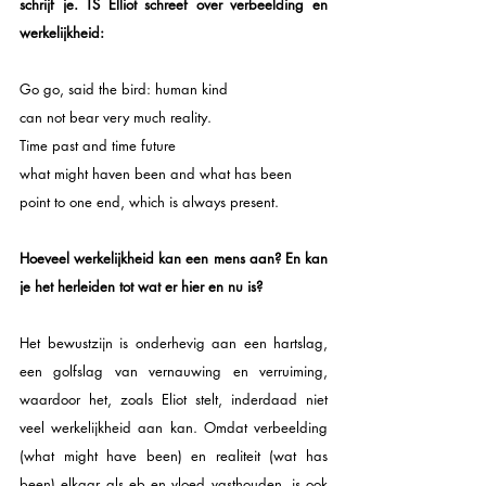
schrijf je. TS Elliot schreef over verbeelding en 
werkelijkheid: 
Go go, said the bird: human kind
can not bear very much reality.
Time past and time future
what might haven been and what has been
point to one end, which is always present.
Hoeveel werkelijkheid kan een mens aan? En kan 
je het herleiden tot wat er hier en nu is? 
Het bewustzijn is onderhevig aan een hartslag, 
een golfslag van vernauwing en verruiming, 
waardoor het, zoals Eliot stelt, inderdaad niet 
veel werkelijkheid aan kan. Omdat verbeelding 
(what might have been) en realiteit (wat has 
been) elkaar als eb en vloed vasthouden, is ook 