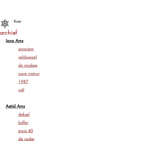
Roer
archief
Jana Arns
anoniem
veldwegel
de moskee
coup natuur
1987
volt
Astrid Arns
deksel
koffer
gruis 40
de vader