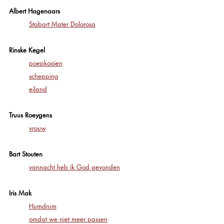
Albert Hagenaars
Stabart Mater Dolorosa
Rinske Kegel
poepkooien
schepping
eiland
Truus Roeygens
vrouw
Bart Stouten
vannacht heb ik God gevonden
Iris Mak
Humdrum
omdat we niet meer passen