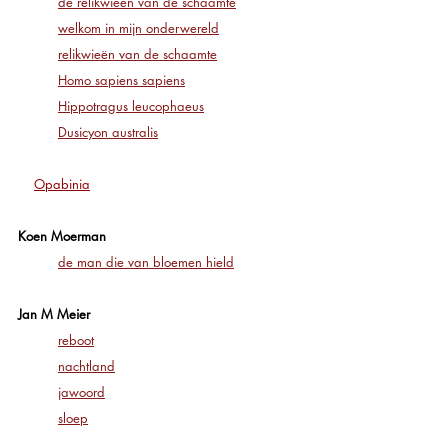
de relikwieën van de schaamte
welkom in mijn onderwereld
relikwieën van de schaamte
H
omo sapiens sapiens
Hippotragus leucophaeus
Dusicyon australis
Opabinia
Koen Moerman
de man die van bloemen hield
Jan M Meier
reboot
nachtland
jawoord
sloep