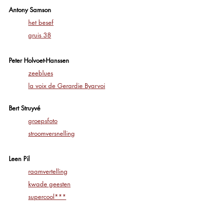
Antony Samson
het besef
gruis 38
Peter Holvoet-Hanssen
zeeblues
la voix de Gerardie Byarvoi
Bert Struyvé
groepsfoto
stroomversnelling
Leen Pil
raamvertelling
kwade geesten
supercool
***