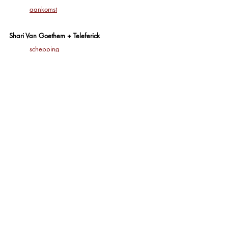
aankomst
Shari Van Goethem
 + Teleferick
schepping
Vincent Van Gelder
gruis 36
Roel Richelieu Van Londesele
de draad van de zomer
Hans Van Miegelbeek
06:30u trilt in de kamer
Virusstrijd 20-21
Marc van Tongele
Doe je mee?