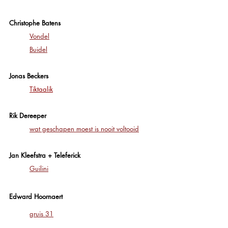
Christophe Batens
Vondel
Buidel
Jonas Beckers
Tiktaalik
Rik Dereeper
wat geschapen moest is nooit voltooid
Jan Kleefstra + Teleferick
Guilini
Edward Hoornaert
gruis 31