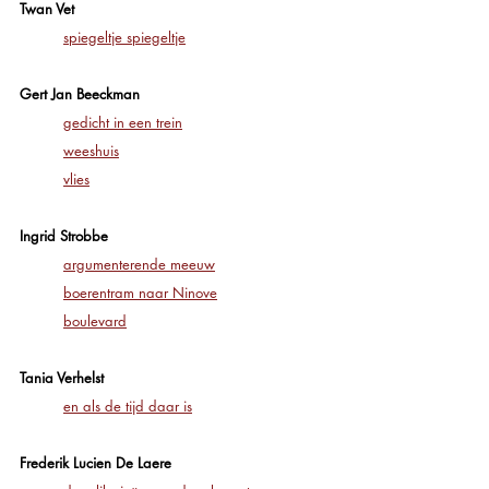
Twan Vet
spiegeltje spiegeltje
Gert Jan Beeckman
gedicht in een trein
weeshuis
vlies
Ingrid Strobbe
argumenterende meeuw
boerentram naar Ninove
boulevard
Tania Verhelst
en als de tijd daar is
Frederik Lucien De Laere