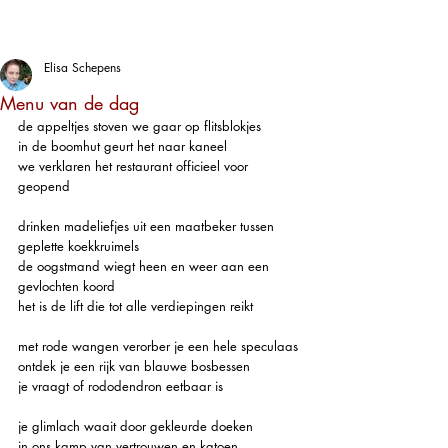
Elisa Schepens
Menu van de dag
de appeltjes stoven we gaar op flitsblokjes
in de boomhut geurt het naar kaneel
we verklaren het restaurant officieel voor 
geopend
drinken madeliefjes uit een maatbeker tussen 
geplette koekkruimels
de oogstmand wiegt heen en weer aan een 
gevlochten koord
het is de lift die tot alle verdiepingen reikt
met rode wangen verorber je een hele speculaas
ontdek je een rijk van blauwe bosbessen
je vraagt of rododendron eetbaar is
je glimlach waait door gekleurde doeken
in ons kamp van vertrouwen en katoen