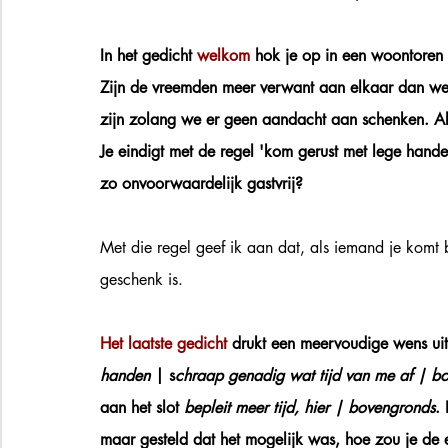
In het gedicht 
welkom 
hok je op in een woontoren 
Zijn de vreemden meer verwant aan elkaar dan we 
zijn zolang we er geen aandacht aan schenken. Als
Je eindigt met de regel 'kom gerust met lege hande
zo onvoorwaardelijk gastvrij? 
Met die regel geef ik aan dat, als iemand je komt
geschenk is. 
Het laatste gedicht 
drukt een meervoudige wens uit.
handen 
| s
chraap genadig wat tijd van me af | bor
aan het slot 
bepleit meer tijd, hier | bovengronds
.
maar gesteld dat het mogelijk was, hoe zou je de ex