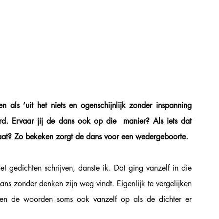
als ‘uit het niets en ogenschijnlijk zonder inspanning 
 Ervaar jij de dans ook op die  manier? Als iets dat 
zomaar voor de dag komt en schijnbaar vanzelf gaat? Zo bekeken zorgt de dans voor een wedergeboorte.  
t gedichten schrijven, danste ik. Dat ging vanzelf in die 
dans zonder denken zijn weg vindt. Eigenlijk te vergelijken 
len de woorden soms ook vanzelf op als de dichter er 