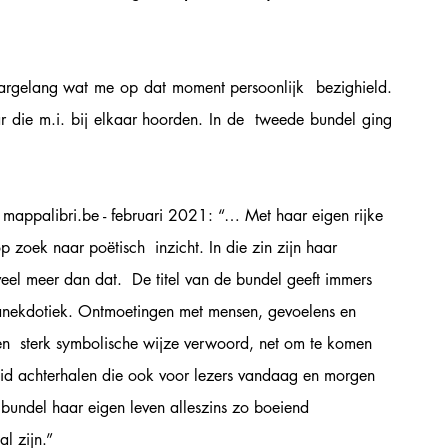
aargelang wat me op dat moment persoonlijk  bezighield. 
 die m.i. bij elkaar hoorden. In de  tweede bundel ging 
n mappalibri.be - februari 2021: “… Met haar eigen rijke 
p zoek naar poëtisch  inzicht. In die zin zijn haar 
 veel meer dan dat.  De titel van de bundel geeft immers 
 anekdotiek. Ontmoetingen met mensen, gevoelens en 
n  sterk symbolische wijze verwoord, net om te komen 
heid achterhalen die ook voor lezers vandaag en morgen 
 bundel haar eigen leven alleszins zo boeiend 
l zijn.”  