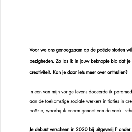
Voor we ons genoegzaam op de poëzie storten wil i
bezigheden. Zo las ik in jouw beknopte bio dat j
creativiteit. Kan je daar iets meer over onthullen?  
In een van mijn vorige levens doceerde ik paramed
aan de toekomstige sociale werkers initiaties in cr
poëzie, waarbij ik enorm genoot van de vaak  schi
Je debuut verscheen in 2020 bij uitgeverij P onder 