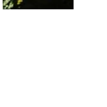
Iris Mák
De bloemen zijn ons
dankbaar
Hartstochtelijk rennen tot aan de Ierse