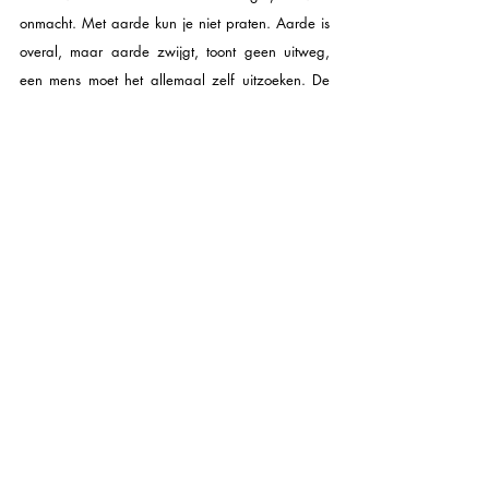
onmacht. Met aarde kun je niet praten. Aarde is 
overal, maar aarde zwijgt, toont geen uitweg, 
een mens moet het allemaal zelf uitzoeken. De 
zin staat in de verleden tijd. Het is dus nog goed 
gekomen. Misschien.
Dan volgt het schreeuwen, het bijten, de 
wanhoop. ‘Was ik echt? Of was mijn lijfje een 
handpop?’ Het besef dat er grenzen zijn aan de 
zelfbeschikking, dat er hogere krachten in het 
spel zijn. Het is niet goed dat als kleine jongen al 
aan het lijfje te moeten ondervinden. ‘Mijn schop 
bleef steken in de kop van de berm.’ Heeft hij het 
kunnen loswrikken of steekt er nog altijd ergens 
een rood schopje in een berg aarde?
Philip Hoorne