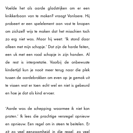
Voelde het als aarde gladstrijken om er een 
knikkerbaan van te maken? vraagt Vanlaere. Hij 
probeert er een spelelement aan vast te knopen 
om zichzelf wijs te maken dat het misschien toch 
zo erg niet was. Maar hij weet: ‘Ik stond daar 
alleen met mijn schopje.’ Dat zijn de harde feiten, 
een uk met een rood schopje in zijn handen. Al 
de rest is interpretatie. Voorbij de onbewuste 
kindertijd kun je nooit meer terug naar die plek 
tussen de aardebrokken om even op je gemak uit 
te vissen wat er toen echt wel en niet is gebeurd 
en hoe je dat als kind ervoer. 
‘Aarde was de schepping waarmee ik niet kon 
praten.’ Ik lees die prachtige versregel opnieuw 
en opnieuw. Een regel om in steen te beitelen. Er 
zit zo veel eenzaamheid in die regel, zo veel 