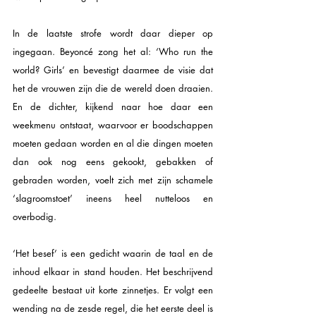
In de laatste strofe wordt daar dieper op 
ingegaan. Beyoncé zong het al: ‘Who run the 
world? Girls’ en bevestigt daarmee de visie dat 
het de vrouwen zijn die de wereld doen draaien. 
En de dichter, kijkend naar hoe daar een 
weekmenu ontstaat, waarvoor er boodschappen 
moeten gedaan worden en al die dingen moeten 
dan ook nog eens gekookt, gebakken of 
gebraden worden, voelt zich met zijn schamele 
‘slagroomstoet’ ineens heel nutteloos en 
overbodig.
‘Het besef’ is een gedicht waarin de taal en de 
inhoud elkaar in stand houden. Het beschrijvend 
gedeelte bestaat uit korte zinnetjes. Er volgt een 
wending na de zesde regel, die het eerste deel is 