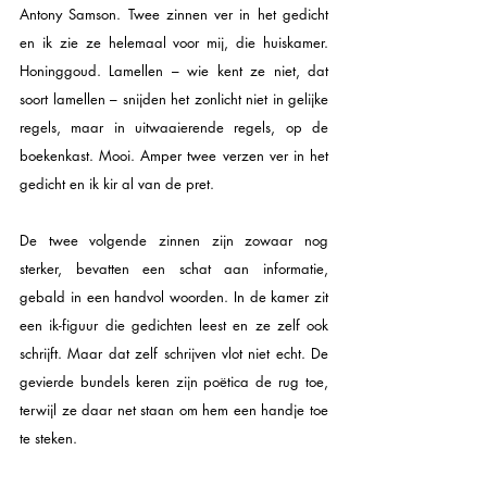
Antony Samson. Twee zinnen ver in het gedicht 
en ik zie ze helemaal voor mij, die huiskamer. 
Honinggoud. Lamellen – wie kent ze niet, dat 
soort lamellen – snijden het zonlicht niet in gelijke 
regels, maar in uitwaaierende regels, op de 
boekenkast. Mooi. Amper twee verzen ver in het 
gedicht en ik kir al van de pret.
De twee volgende zinnen zijn zowaar nog 
sterker, bevatten een schat aan informatie, 
gebald in een handvol woorden. In de kamer zit 
een ik-figuur die gedichten leest en ze zelf ook 
schrijft. Maar dat zelf schrijven vlot niet echt. De 
gevierde bundels keren zijn poëtica de rug toe, 
terwijl ze daar net staan om hem een handje toe 
te steken.