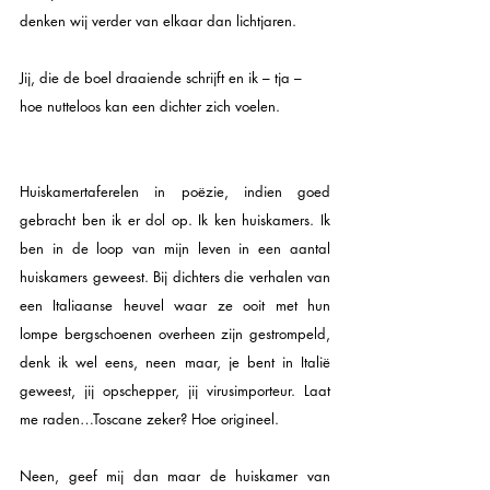
denken wij verder van elkaar dan lichtjaren.
Jij, die de boel draaiende schrijft en ik – tja –
hoe nutteloos kan een dichter zich voelen.
Huiskamertaferelen in poëzie, indien goed 
gebracht ben ik er dol op. Ik ken huiskamers. Ik 
ben in de loop van mijn leven in een aantal 
huiskamers geweest. Bij dichters die verhalen van 
een Italiaanse heuvel waar ze ooit met hun 
lompe bergschoenen overheen zijn gestrompeld, 
denk ik wel eens, neen maar, je bent in Italië 
geweest, jij opschepper, jij virusimporteur. Laat 
me raden…Toscane zeker? Hoe origineel.
Neen, geef mij dan maar de huiskamer van 