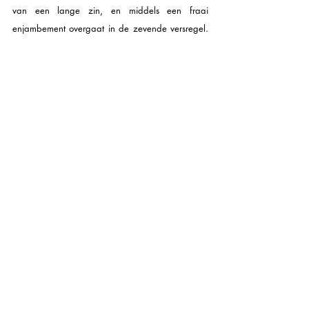
van een lange zin, en middels een fraai 
enjambement overgaat in de zevende versregel. 
Het bedenken van een flauw neologisme 
contrasteert met de intimiteit van elkaar 
besnuffelende tenen.
Voor een dichter is veel van wat er buiten het 
dichten om gebeurt niet meer en niet minder dan 
‘de boel’. Zij houdt de boel draaiende. Correctie: 
zij ‘schrijft’ de boel draaiende. Zij doet hetzelfde 
als wat hij doet, alleen is wat zij doet nuttig en 
wat hij doet nutteloos. Maar het nutteloze wordt 
slechts volop nutteloos als het dat nuttige in de 
ogen kijkt. Dat weet de dichter, bemerk de 
relativerende ‘tja’. Het is de aanwezigheid van 
de partner en haar bezigheid die zijn spelen met 
taal nutteloos maakt. Dat weten, of beter, dat 