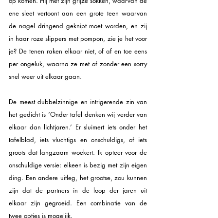
op komen. Hij met zijn grijze sokken, waarvan de 
ene sleet vertoont aan een grote teen waarvan 
de nagel dringend geknipt moet worden, en zij 
in haar roze slippers met pompon, zie je het voor 
je? De tenen raken elkaar niet, of af en toe eens 
per ongeluk, waarna ze met of zonder een sorry 
snel weer uit elkaar gaan.
De meest dubbelzinnige en intrigerende zin van 
het gedicht is ‘Onder tafel denken wij verder van 
elkaar dan lichtjaren.’ Er sluimert iets onder het 
tafelblad, iets vluchtigs en onschuldigs, of iets 
groots dat langzaam woekert. Ik opteer voor de 
onschuldige versie: elkeen is bezig met zijn eigen 
ding. Een andere uitleg, het grootse, zou kunnen 
zijn dat de partners in de loop der jaren uit 
elkaar zijn gegroeid. Een combinatie van de 
twee opties is mogelijk.