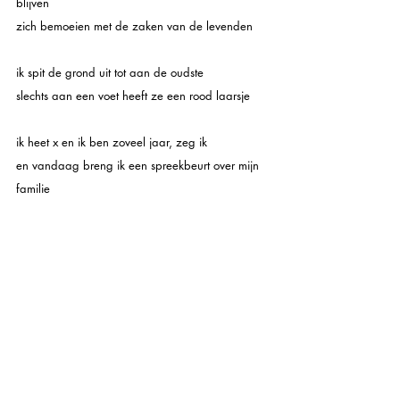
blijven 
zich bemoeien met de zaken van de levenden
ik spit de grond uit tot aan de oudste 
slechts aan een voet heeft ze een rood laarsje
ik heet x en ik ben zoveel jaar, zeg ik 
en vandaag breng ik een spreekbeurt over mijn 
familie
steek de stoof aan, zegt ze
breng mijn wollen sokken
ik stop de keien uit de zakken van mijn moeder
in haar handen, vouw haar armen terug over 
haar borst
schilder haar voeten goud en leg mijn 
apocalyptisch 