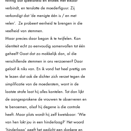
twintig dat speelsheid en erotiek met elkaar 
verbindt, en tenslotte de moederfiguur. Zij 
verkondigt dat ‘de menigte één is / en met 
velen’.  Ze probeert eenheid te brengen in die 
veelheid van stemmen.
Maar precies daar begon ik te twijfelen. Kan 
identiteit echt zo eenvoudig samenvallen tot één 
geheel? Gaat dat zo makkelijk dan, al die 
verschillende stemmen in ons verzoenen? Daar 
geloof ik niks van. En ik vond het heel prettig om 
te lezen dat ook de dichter zich verzet tegen de 
simplificatie van de moederstem, want in de 
laatste strofe laat hij alles kantelen. Tot dan lijkt 
de aangesprokene de vrouwen te observeren en 
te benoemen, alsof hij degene is die controle 
heeft. Maar plots wordt hij zelf kwetsbaar:
‘Wie 
van hen lokt jou in een hinderlaag?’
Het woord 
‘hinderlaag’ geeft het gedicht een donkere en 