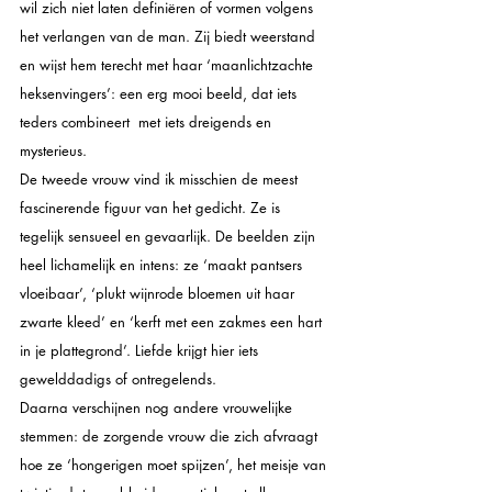
wil zich niet laten definiëren of vormen volgens 
het verlangen van de man. Zij biedt weerstand 
en wijst hem terecht met haar ‘maanlichtzachte 
heksenvingers’: een erg mooi beeld, dat iets 
teders combineert  met iets dreigends en 
mysterieus.
De tweede vrouw vind ik misschien de meest 
fascinerende figuur van het gedicht. Ze is 
tegelijk sensueel en gevaarlijk. De beelden zijn 
heel lichamelijk en intens: ze ‘maakt pantsers 
vloeibaar’, ‘plukt wijnrode bloemen uit haar 
zwarte kleed’ en ‘kerft met een zakmes een hart 
in je plattegrond’. Liefde krijgt hier iets 
gewelddadigs of ontregelends.
Daarna verschijnen nog andere vrouwelijke 
stemmen: de zorgende vrouw die zich afvraagt 
hoe ze ‘hongerigen moet spijzen’, het meisje van 