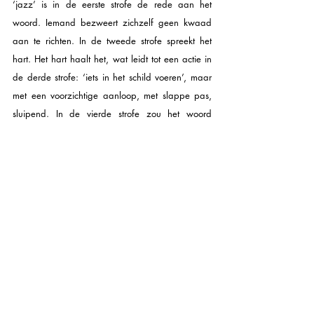
‘jazz’ is in de eerste strofe de rede aan het 
woord. Iemand bezweert zichzelf geen kwaad 
aan te richten. In de tweede strofe spreekt het 
hart. Het hart haalt het, wat leidt tot een actie in 
de derde strofe: ‘iets in het schild voeren’, maar 
met een voorzichtige aanloop, met slappe pas, 
sluipend. In de vierde strofe zou het woord 
‘maar’ een tegenstelling kunnen inluiden, maar 
dat doet het niet. De ‘maar’ heeft een 
versterkende functie. De tred wordt vaster, er 
wordt niet langer geslopen. In de regel waarin 
de neus wijst, voel ik voor het eerst en voor het 
laatst in dit gedicht de dwangbuis van de dichter. 
Het gedicht eindigt fraai. De tip (mooi woord), de 
bal van de voet (goed gezegd), het wegdansen 
(ja, weg, weg). En in de dag mag wel wat meer 
jazz. Geen disco, new wave, metal, hardrock of 