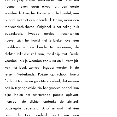
noemen, even tegen elkaar af. Een eerste 
voordeel lijkt mij het thema van de bundel, een 
bundel met niet een inhoudelijk thema, maar een 
taaltechnisch thema. Origineel is het zeker, leuk 
puzzelwerk. Tweede oordeel: recensenten 
hoeven zich het hoofd niet te breken over een 
invalshoek om de bundel te bespreken, de 
dichter reikt die zelf aan, makkelijk zat. Derde 
voordeel: als je woorden zoals kut en lul vermijdt, 
kan het boek zomaar ingezet worden in de 
lessen Nederlands. Poëzie op school, hoera 
faldera! Laatste en grootste voordeel, dat meteen 
ook in tegengestelde zin het grootste nadeel kan 
zijn: indien het schitterende poëzie oplevert, 
triomfeert de dichter ondanks de zichzelf 
opgelegde beperking. Alsof iemand met één 
been de top honderd haalt van een 