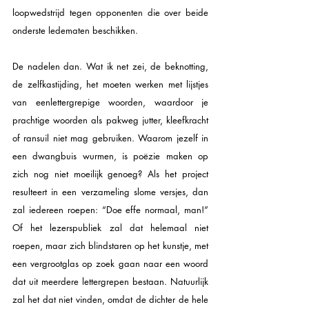
loopwedstrijd tegen opponenten die over beide 
onderste ledematen beschikken.
De nadelen dan. Wat ik net zei, de beknotting, 
de zelfkastijding, het moeten werken met lijstjes 
van eenlettergrepige woorden, waardoor je 
prachtige woorden als pakweg jutter, kleefkracht 
of ransuil niet mag gebruiken. Waarom jezelf in 
een dwangbuis wurmen, is poëzie maken op 
zich nog niet moeilijk genoeg? Als het project 
resulteert in een verzameling slome versjes, dan 
zal iedereen roepen: “Doe effe normaal, man!” 
Of het lezerspubliek zal dat helemaal niet 
roepen, maar zich blindstaren op het kunstje, met 
een vergrootglas op zoek gaan naar een woord 
dat uit meerdere lettergrepen bestaan. Natuurlijk 
zal het dat niet vinden, omdat de dichter de hele 