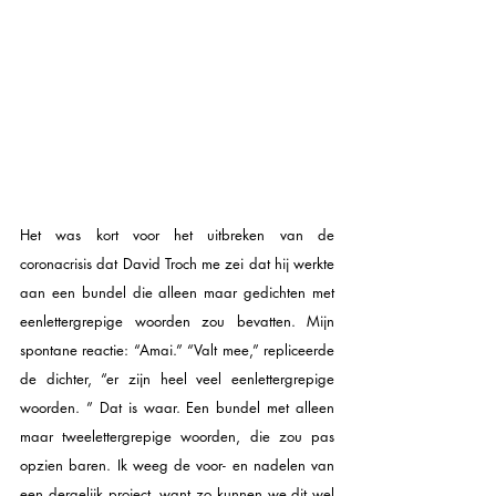
Het was kort voor het uitbreken van de 
coronacrisis dat David Troch me zei dat hij werkte 
aan een bundel die alleen maar gedichten met 
eenlettergrepige woorden zou bevatten. Mijn 
spontane reactie: “Amai.” “Valt mee,” repliceerde 
de dichter, “er zijn heel veel eenlettergrepige 
woorden. ” Dat is waar. Een bundel met alleen 
maar tweelettergrepige woorden, die zou pas 
opzien baren. Ik weeg de voor- en nadelen van 
een dergelijk project, want zo kunnen we dit wel 