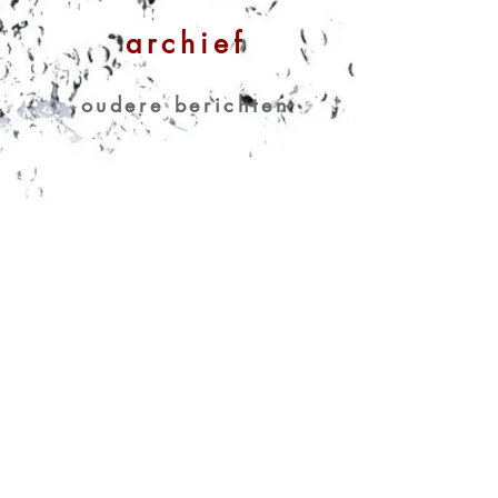
archief
oudere berichten
Binnenkort staan
hier blogposts
Kom later terug of verken andere
categorieën in deze blog.